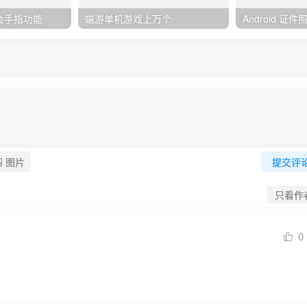
金手指功能
端游单机游戏上万个
Android 证
图片
提交评
只看作
0