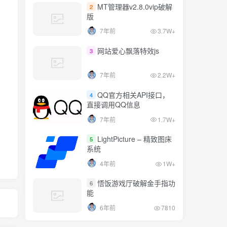
7年前
1.7W+
MT管理器v2.8.0vip破解
2
版
LightPicture – 精致图床
5
7年前
3.7W+
系统
4年前
1W+
网站爱心飘落特效js
3
悟饭游戏厅破解金手指功
6
7年前
2.2W+
能
6年前
7810
QQ官方相关API接口，
4
直接调用QQ信息
7年前
1.7W+
LightPicture – 精致图床
5
系统
4年前
1W+
悟饭游戏厅破解金手指功
6
能
6年前
7810