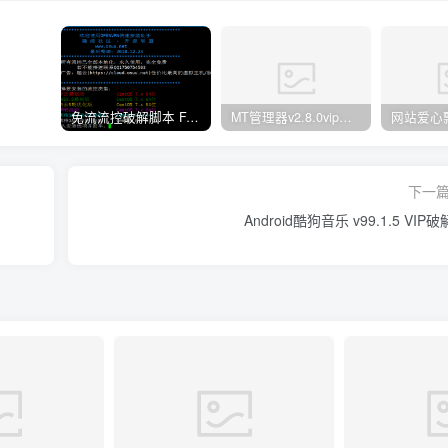
免流流控破解脚本 FAS 青云 快云 VPNS 博雅dalo最新集合
MT管理器v2.8.0vip破解版
网站爱心飘
下一
Android酷狗音乐 v99.1.5 VIP