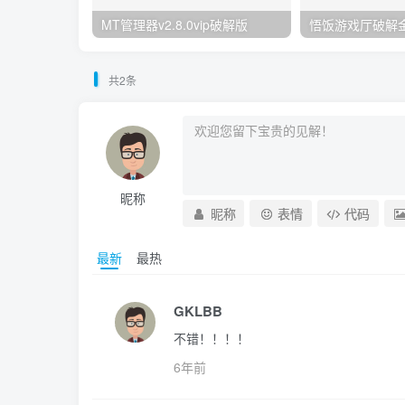
MT管理器v2.8.0vip破解版
悟饭游戏厅破解
共2条
昵称
昵称
表情
代码
最新
最热
GKLBB
不错！！！！
6年前