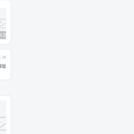
落特效js
QQ官方相关API接口，直接调用QQ信息
LightPicture – 精致图床系统
篇
破解版