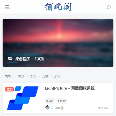
原创程序
共5篇
排序
更新
浏览
点赞
评论
LightPicture – 精致图床系统
置顶
# vue
# PHP
4年前
1W+