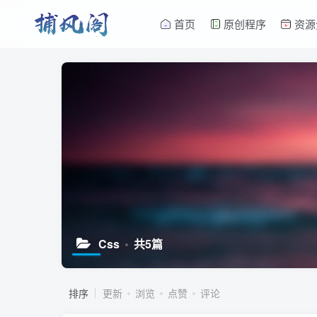
首页
原创程序
资源
Css
共5篇
排序
更新
浏览
点赞
评论