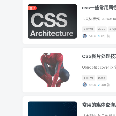
css一些常用属
置顶
# HTML
# css
# 网
osuu
6年前
CSS图片处理技
# HTML
# css
osuu
4年前
常用的媒体查询