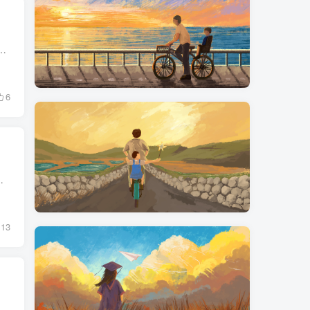
sshair; /* 光标为十字架 */ cursor:help; /* 帮助 */ cursor:wait; /* 沙漏 */ 其他请参考手册cursor 2.轮廓线 outline ...
6
) / scaleY(-1) 使用transform: scaleX(-1)可以水平翻转...
13
大值(max-width)，那么就应该从大到小写 @media (max-width: 1200px) { } @media (max-width: 992px) { } @media (max-width: 768px) { } 从小到大 如果判断最小值(min-widt...