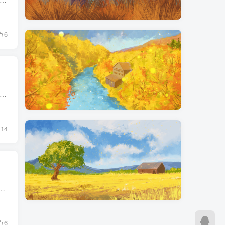
6
滚动，超出盒子后显示走马灯效果 <div class='marquee'> <div class='marquee-wrap'> <div class='marquee-content '> 这个是非超长数据 </div> </d...
14
度） p{ width:200rpx; overflow: hidden; text-overflow:ellipsis; white-space: nowra...
6