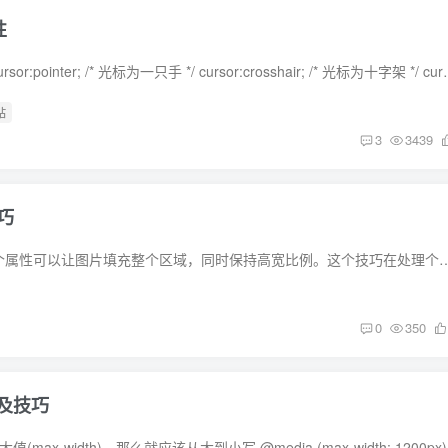
性
1.鼠标样式 cursor cursor:pointer; /* 光标为一只手 */ cursor:cro
站
3
3439
巧
Object-fit : cover 这个属性可以让图片填充整个区域，同时保持高宽比例。这个技巧在处理个人资料图片时尤其有用。 Transform: scaleX(-1
0
350
及技巧
从大到小 如果判断最