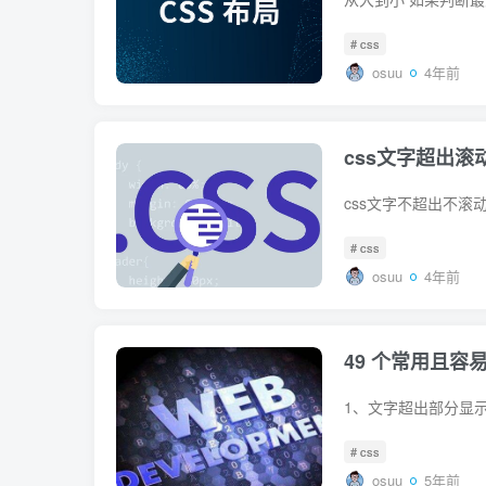
# css
osuu
4年前
css文字超出滚
# css
osuu
4年前
49 个常用且容
# css
osuu
5年前