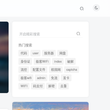
开启精彩搜索
开启精彩搜索
热门搜索
热门搜索
代码
代码
user
user
服务器
服务器
网盘
网盘
身份证
身份证
极客WiFi
极客WiFi
index
index
破解
破解
流控
流控
配置文件
配置文件
校园网
校园网
captcha
captcha
极客wifi
极客wifi
admin
admin
免流
免流
发卡
发卡
WIFI
WIFI
码支付
码支付
解密
解密
去重
去重