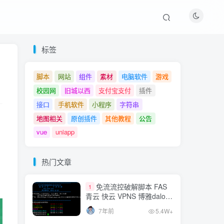
热门文章
标签
免流流控破解脚本 FAS
1
脚本
网站
组件
素材
电脑软件
游戏
青云 快云 VPNS 博雅dalo最
校园网
旧城以西
支付宝支付
插件
新集合
7年前
5.4W+
接口
手机软件
小程序
字符串
MT管理器v2.8.0vip破解
地图相关
原创插件
其他教程
公告
2
版
vue
uniapp
7年前
3.7W+
网站爱心飘落特效js
热门文章
3
7年前
2.2W+
免流流控破解脚本 FAS
1
青云 快云 VPNS 博雅dalo最
QQ官方相关API接口，
新集合
4
7年前
5.4W+
直接调用QQ信息