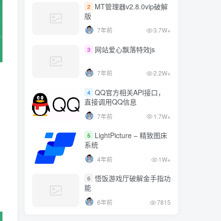
7年前
1.7W+
MT管理器v2.8.0vip破解
2
版
LightPicture – 精致图床
5
7年前
3.7W+
系统
4年前
1W+
网站爱心飘落特效js
3
悟饭游戏厅破解金手指功
6
7年前
2.2W+
能
6年前
7815
QQ官方相关API接口，
4
直接调用QQ信息
7年前
1.7W+
LightPicture – 精致图床
5
系统
4年前
1W+
悟饭游戏厅破解金手指功
6
能
6年前
7815