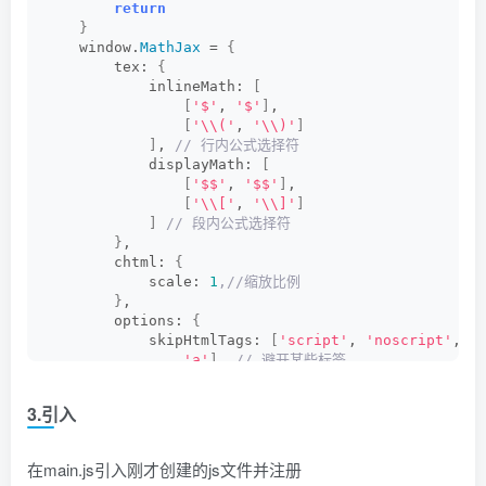
return
}
    window.
MathJax
 = 
{
        tex: 
{
            inlineMath: 
[
[
'$'
, 
'$'
]
,
[
'\\('
, 
'\\)'
]
]
,
 // ⾏内公式选择符
            displayMath: 
[
[
'$$'
, 
'$$'
]
,
[
'\\['
, 
'\\]'
]
]
 // 段内公式选择符
}
,
        chtml: 
{
            scale: 
1
,//缩放比例
}
,
        options: 
{
            skipHtmlTags: 
[
'script'
, 
'noscript'
, 
'
'a'
]
,
 // 避开某些标签
            ignoreHtmlClass: 
'tex2jax_ignore'
,
            processHtmlClass: 
'tex2jax_process'
3.引入
}
}
    isMathjaxConfig = 
true
 // 配置完成，改为true
在main.js引入刚才创建的js文件并注册
}