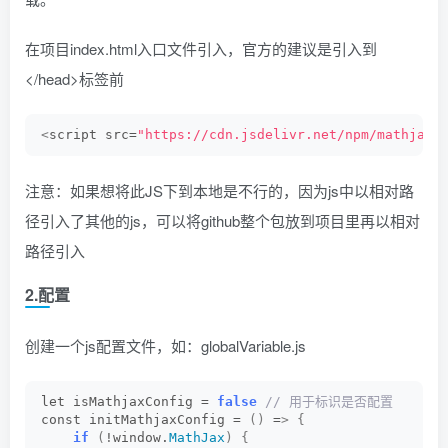
在项目index.html入口文件引入，官方的建议是引入到
</head>标签前
<
script src=
"https://cdn.jsdelivr.net/npm/mathjax@
注意：如果想将此JS下到本地是不行的，因为js中以相对路
径引入了其他的js，可以将github整个包放到项目里再以相对
路径引入
2.配置
创建一个js配置文件，如：globalVariable.js
let isMathjaxConfig = 
false
 // ⽤于标识是否配置
const initMathjaxConfig = 
()
 =
>
{
if
(
!window.
MathJax
)
{