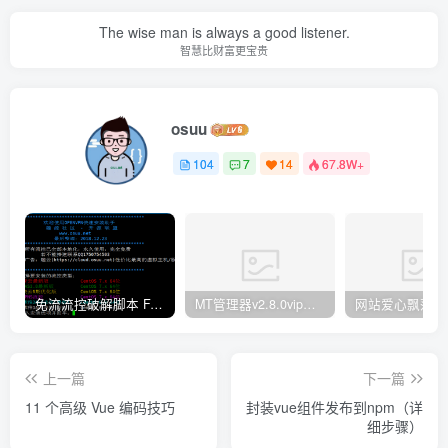
The wise man is always a good listener.
智慧比财富更宝贵
osuu
104
7
14
67.8W+
免流流控破解脚本 FAS 青云 快云 VPNS 博雅dalo最新集合
MT管理器v2.8.0vip破解版
网站爱心飘落特效
上一篇
下一篇
11 个高级 Vue 编码技巧
封装vue组件发布到npm（详
细步骤）