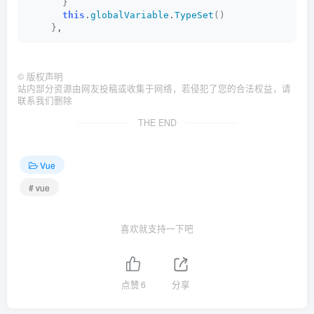
}
this
.
globalVariable
.
TypeSet
()
}
,
©
版权声明
站内部分资源由网友投稿或收集于网络，若侵犯了您的合法权益，请
联系我们删除
THE END
Vue
# vue
喜欢就支持一下吧
点赞
6
分享