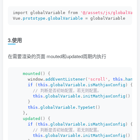
const TypeSet = async 
function
(
elementId
)
{
if
(
!window.
MathJax
)
{
import globalVariable from 
'@/assets/js/globalVari
return
Vue.
prototype
.
globalVariable
 = globalVariable 
}
    window.
MathJax
.
startup
.
promise
 = window.
MathJa
        .
then
(()
 =
>
{
return
 window.
MathJax
.
typesetPromise
()
3.使用
})
        .
catch
((
err
)
 =
>
 console.
log
(
'Typeset faile
return
 window.
MathJax
.
startup
.
promise
在需要渲染的页面 mouted和updated周期内执行
}
export default 
{
    isMathjaxConfig,
mounted
()
{
    initMathjaxConfig,
      window.
addEventListener
(
'scroll'
, 
this
.
handl
    TypeSet
if
(
this
.
globalVariable
.
isMathjaxConfig
)
{
}
 // 判断是否初始配置，若⽆则配置。
this
.
globalVariable
.
initMathjaxConfig
()
}
this
.
globalVariable
.
TypeSet
()
}
,
updated
()
{
if
(
this
.
globalVariable
.
isMathjaxConfig
)
{
 // 判断是否初始配置，若⽆则配置。
this
.
globalVariable
.
initMathjaxConfig
()