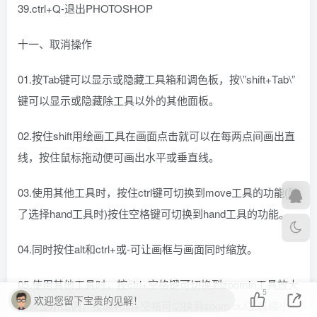
39.ctrl+Q-退出PHOTOSHOP
十一、取消操作
01.按Tab键可以显示或隐藏工具箱和调色板，按\”shift+Tab\”
键可以显示或隐藏除工具以外的其他面板。
02.按住shift用绘画工具在画面点击就可以在每两点间画出直
线，按住鼠标拖动便可画出水平或垂直线。
03.使用其他工具时，按住ctrl键可切换到move工具的功能(除
了选择hand工具时)按住空格键可切换到hand工具的功能。
04.同时按住alt和ctrl+或-可让画框与画面同时缩放。
05.使用其他工具时，按ctrl+空格键可切换到zoomin工具放大
5
欢迎您留下宝贵的见解！
图象显示比例，按alt+ctrl+空格可切换到zoom out工具缩小