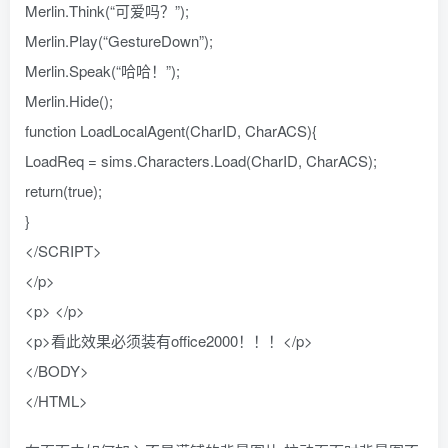
Merlin.Think(“可爱吗？”);
Merlin.Play(“GestureDown”);
Merlin.Speak(“哈哈！”);
Merlin.Hide();
function LoadLocalAgent(CharID, CharACS){
LoadReq = sims.Characters.Load(CharID, CharACS);
return(true);
}
</SCRIPT>
</p>
<p> </p>
<p>看此效果必须装有office2000！！！</p>
</BODY>
</HTML>