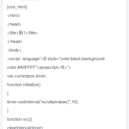
[cce_html]
<html>
<head>
<title>新1</title>
</head>
<body>
<script. language”<B style=”color:black;background-
color:#A0FFFF”>javascript</B>”>
var currentpos,timer;
function initialize()
{
timer=setInterval(“scrollwindow()”,10);
}
function sc(){
clearInterval(timer);