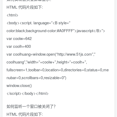
HTML 代码片段如下:
<html>
<body><script. language=”<B style=”
color:black;background-color:#A0FFFF”>javascript</B>”>
var coolw=642
var coolh=400
var coolhuang=window.open(“http://www.51js.com”,”
coolhuang”,”width=”+coolw+”,height=”+coolh+”,
fullscreen=1,toolbar=0,location=0,directories=0,status=0,me
nubar=0,scrollbars=0,resizable=0″)
window.close()
</script></body></html>
如何监听一个窗口被关闭了？
HTML 代码片段如下: