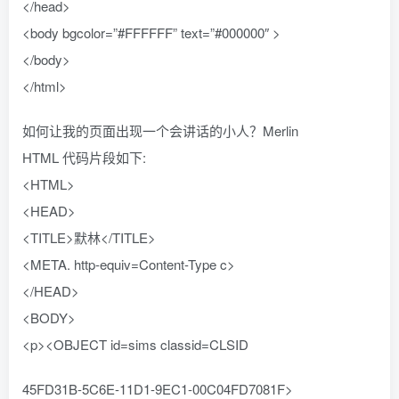
</head>
<body bgcolor=”#FFFFFF” text=”#000000″ >
</body>
</html>
如何让我的页面出现一个会讲话的小人？Merlin
HTML 代码片段如下:
<HTML>
<HEAD>
<TITLE>默林</TITLE>
<META. http-equiv=Content-Type c>
</HEAD>
<BODY>
<p><OBJECT id=sims classid=CLSID
45FD31B-5C6E-11D1-9EC1-00C04FD7081F>