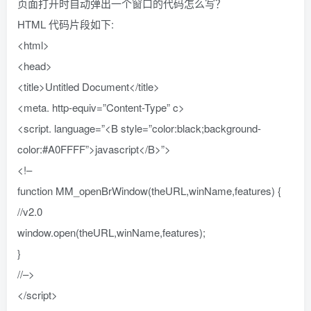
页面打开时自动弹出一个窗口的代码怎么写？
HTML 代码片段如下:
<html>
<head>
<title>Untitled Document</title>
<meta. http-equiv=”Content-Type” c>
<script. language=”<B style=”color:black;background-
color:#A0FFFF”>javascript</B>”>
<!–
function MM_openBrWindow(theURL,winName,features) {
//v2.0
window.open(theURL,winName,features);
}
//–>
</script>