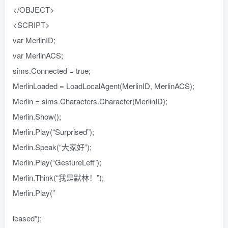
</OBJECT>
<SCRIPT>
var MerlinID;
var MerlinACS;
sims.Connected = true;
MerlinLoaded = LoadLocalAgent(MerlinID, MerlinACS);
Merlin = sims.Characters.Character(MerlinID);
Merlin.Show();
Merlin.Play(“Surprised”);
Merlin.Speak(“大家好”);
Merlin.Play(“GestureLeft”);
Merlin.Think(“我是默林！”);
Merlin.Play(”
leased”);