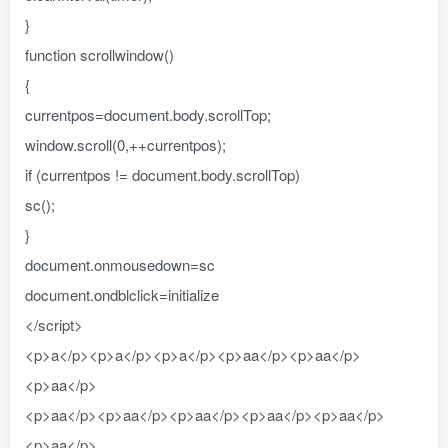
}
function scrollwindow()
{
currentpos=document.body.scrollTop;
window.scroll(0,++currentpos);
if (currentpos != document.body.scrollTop)
sc();
}
document.onmousedown=sc
document.ondblclick=initialize
</script>
<p>a</p><p>a</p><p>a</p><p>aa</p><p>aa</p>
<p>aa</p>
<p>aa</p><p>aa</p><p>aa</p><p>aa</p><p>aa</p>
<p>aa</p>