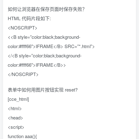
如何让浏览器在保存页面时保存失败？
HTML 代码片段如下:
<NOSCRIPT>
<<B style=”color:black;background-
color:#ffff66″>IFRAME</B> SRC=”*.html”>
</<B style=”color:black;background-
color:#ffff66″>IFRAME</B>>
</NOSCRIPT>
表单中如何用图片按钮实现 reset?
[cce_html]
<html>
<head>
<script>
function aaa(){