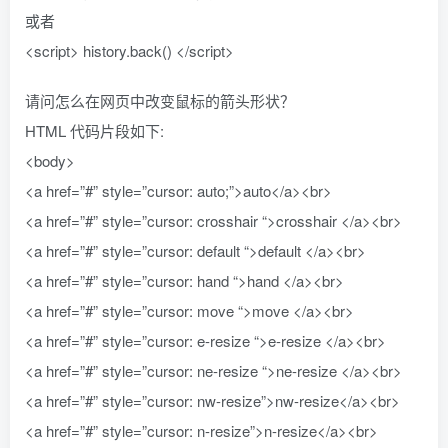
或者
<script> history.back() </script>
请问怎么在网页中改变鼠标的箭头形状？
HTML 代码片段如下:
<body>
<a href=”#” style=”cursor: auto;”>auto</a><br>
<a href=”#” style=”cursor: crosshair “>crosshair </a><br>
<a href=”#” style=”cursor: default “>default </a><br>
<a href=”#” style=”cursor: hand “>hand </a><br>
<a href=”#” style=”cursor: move “>move </a><br>
<a href=”#” style=”cursor: e-resize “>e-resize </a><br>
<a href=”#” style=”cursor: ne-resize “>ne-resize </a><br>
<a href=”#” style=”cursor: nw-resize”>nw-resize</a><br>
<a href=”#” style=”cursor: n-resize”>n-resize</a><br>