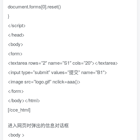
document.forms[0].reset()
}
</script>
</head>
<body>
<form>
<textarea rows=”2″ name=”S1″ cols=”20″></textarea>
<input type=”submit” values=”提交” name=”B1″>
<image src=”logo.gif” nclick=aaa()>
</form>
</body></html>
[/cce_html]
进入网页时弹出的信息对话框
<body >