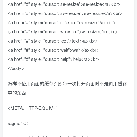
<a href=”#” style=”cursor: se-resize”>se-resize</a><br>
<a href=”#” style=”cursor: sw-resize”>sw-resize</a><br>
<a href=”#” style=”cursor: s-resize”>s-resize</a><br>
<a href=”#” style=”cursor: w-resize”>w-resize</a><br>
<a href=”#” style=”cursor: text”>text</a><br>
<a href=”#” style=”cursor: wait”>wait</a><br>
<a href=”#” style=”cursor: help”>help</a><br>
</body>
怎样不使用页面的缓存？即每一次打开页面时不是调用缓存
中的东西
<META. HTTP-EQUIV=”
ragma” C>