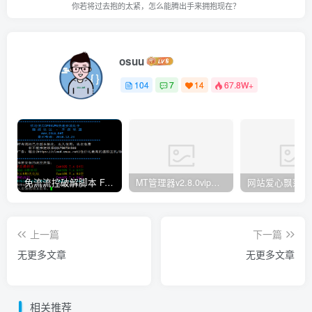
你若将过去抱的太紧，怎么能腾出手来拥抱现在？
osuu
104
7
14
67.8W+
免流流控破解脚本 FAS 青云 快云 VPNS 博雅dalo最新集合
MT管理器v2.8.0vip破解版
网站爱心飘落特效
上一篇
下一篇
无更多文章
无更多文章
相关推荐