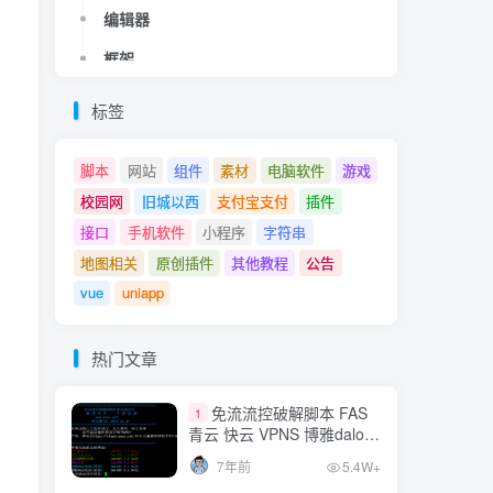
编辑器
编辑器
框架
框架
其他
其他
热门文章
标签
免流流控破解脚本 FAS
1
脚本
网站
组件
素材
电脑软件
游戏
青云 快云 VPNS 博雅dalo最
校园网
旧城以西
支付宝支付
插件
新集合
7年前
5.4W+
接口
手机软件
小程序
字符串
MT管理器v2.8.0vip破解
地图相关
原创插件
其他教程
公告
2
版
vue
uniapp
7年前
3.7W+
网站爱心飘落特效js
热门文章
3
7年前
2.2W+
免流流控破解脚本 FAS
1
青云 快云 VPNS 博雅dalo最
QQ官方相关API接口，
新集合
4
7年前
5.4W+
直接调用QQ信息