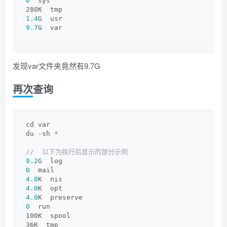
0
  sys
280K  tmp
1.4
G  usr
9.7
G  var
发现var文件夹竟然有9.7G
再次查询
cd var
du -sh 
*
//  以下为执行后显示的部分示例
9.2
G  log
0
  mail
4.0
K  nis
4.0
K  opt
4.0
K  preserve
0
  run
100K  spool
36K  tmp