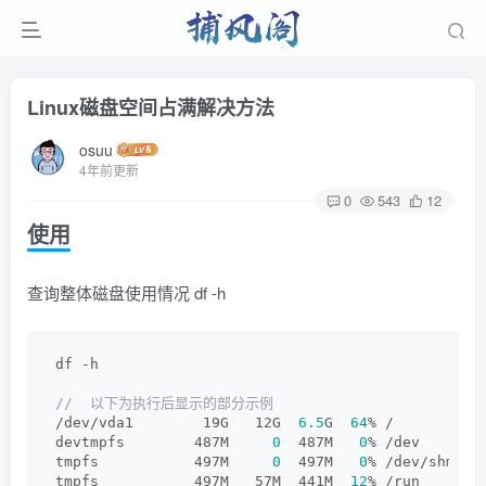
Linux磁盘空间占满解决方法
osuu
4年前更新
0
543
12
使用
查询整体磁盘使用情况 df -h
df -h 
//  以下为执行后显示的部分示例
/dev/vda1        19G   12G  
6.5
G  
64
% /
devtmpfs        487M     
0
  487M   
0
% /dev
tmpfs           497M     
0
  497M   
0
% /dev/shm
tmpfs           497M   57M  441M  
12
% /run