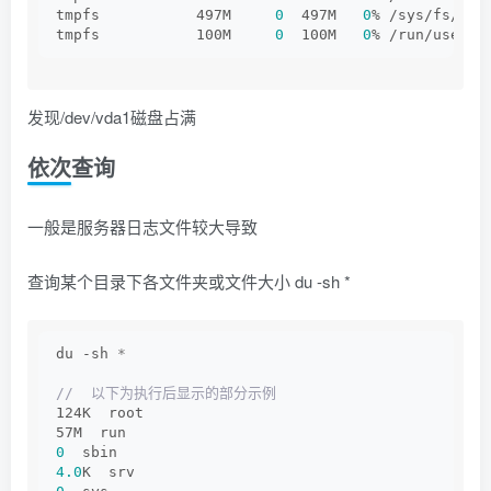
tmpfs           497M     
0
  497M   
0
% /sys/fs/cgr
tmpfs           100M     
0
  100M   
0
% /run/user/
0
发现/dev/vda1磁盘占满
依次查询
一般是服务器日志文件较大导致
查询某个目录下各文件夹或文件大小 du -sh *
du -sh 
*
//  以下为执行后显示的部分示例
124K  root
57M  run
0
  sbin
4.0
K  srv