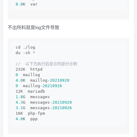
8.0
K  var
不出所料就是log文件导致
cd ./log
du -sh 
*
//  以下为执行后显示的部分示例
232K  httpd
0
  maillog
4.0
K  maillog-
20210920
0
  maillog-
20210926
12K  mariadb
1.8
G  messages
4.3
G  messages-
20210920
3.1
G  messages-
20210926
16K  php-fpm
4.0
K  ppp