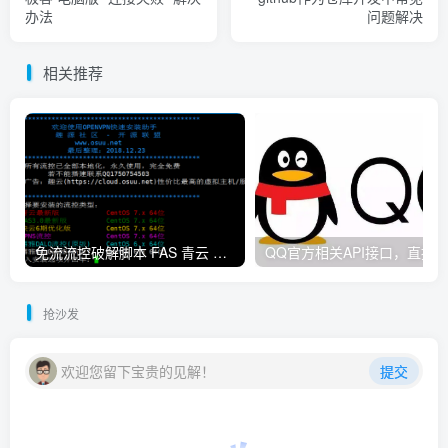
办法
问题解决
相关推荐
免流流控破解脚本 FAS 青云 快云 VPNS 博雅dalo最新集合
抢沙发
欢迎您留下宝贵的见解！
提交