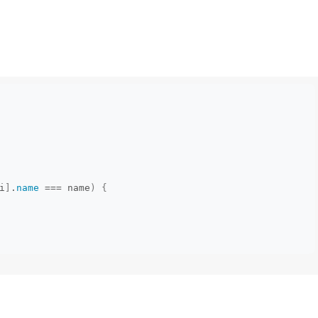
i
]
.
name
 === name
)
{