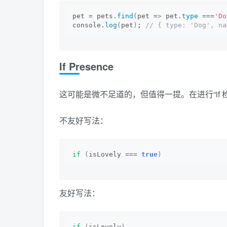
pet = pets.
find
(
pet =
>
 pet.
type
 ===
'Do
console.
log
(
pet
)
;
 // { type: 'Dog', na
If Presence
这可能是微不足道的，但值得一提。在进行“if
不友好写法：
if
(
isLovely === 
true
)
友好写法：
if
(
isLovely
)