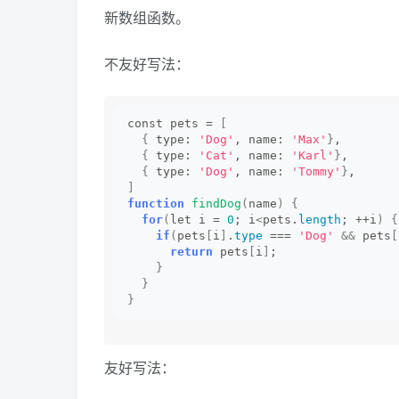
新数组函数。
不友好写法：
const pets = 
[
{
 type: 
'Dog'
, name: 
'Max'
}
,
{
 type: 
'Cat'
, name: 
'Karl'
}
,
{
 type: 
'Dog'
, name: 
'Tommy'
}
,
]
function
findDog
(
name
)
{
for
(
let i = 
0
; i
<
pets.
length
; ++i
)
{
if
(
pets
[
i
]
.
type
 === 
'Dog'
&&
 pets
[
return
 pets
[
i
]
;
}
}
}
友好写法：