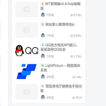
将任何东西转换为数字
将任何东西转换为数字
7年前
1.7W+
MT管理器v2.8.0vip破解
2
版
将数组转换为对象
将数组转换为对象
LightPicture – 精致图床
5
7年前
3.7W+
系统
删除Array中的重复项
删除Array中的重复项
4年前
1W+
网站爱心飘落特效js
3
悟饭游戏厅破解金手指功
6
7年前
2.2W+
能
6年前
7815
QQ官方相关API接口，
4
直接调用QQ信息
7年前
1.7W+
)
;
LightPicture – 精致图床
5
系统
4年前
1W+
悟饭游戏厅破解金手指功
6
能
6年前
7815