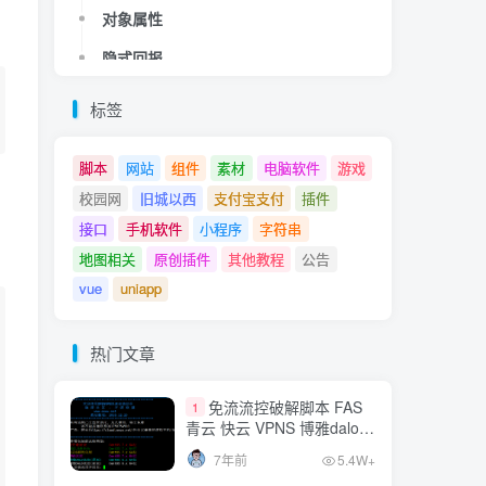
对象属性
对象属性
隐式回报
隐式回报
解构赋值
解构赋值
热门文章
标签
展开运算符
展开运算符
免流流控破解脚本 FAS
1
脚本
网站
组件
素材
电脑软件
游戏
默认参数值
默认参数值
青云 快云 VPNS 博雅dalo最
校园网
旧城以西
支付宝支付
插件
新集合
指数幂
指数幂
7年前
5.4W+
接口
手机软件
小程序
字符串
将字符串转换为数字
将字符串转换为数字
MT管理器v2.8.0vip破解
地图相关
原创插件
其他教程
公告
2
版
vue
uniapp
Object.entries()
Object.entries()
7年前
3.7W+
Object.values()
Object.values()
网站爱心飘落特效js
热门文章
3
按位索引
按位索引
7年前
2.2W+
免流流控破解脚本 FAS
交换两个变量
交换两个变量
1
青云 快云 VPNS 博雅dalo最
QQ官方相关API接口，
将任何东西转换为布尔值
将任何东西转换为布尔值
新集合
4
7年前
5.4W+
直接调用QQ信息