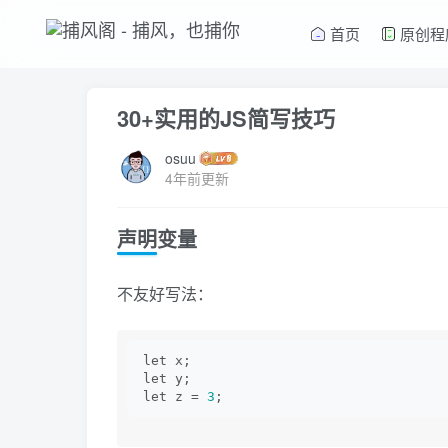
首页
原创程
30+实用的JS简写技巧
osuu
4年前更新
声明变量
不友好写法：
let x;
let y;
let z = 
3
;