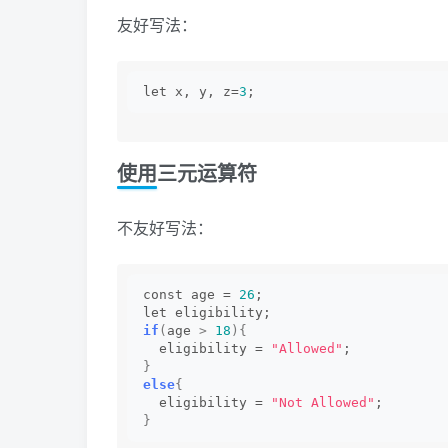
友好写法：
let x, y, z=
3
;
使用三元运算符
不友好写法：
const age = 
26
;
let eligibility;
if
(
age 
>
18
){
  eligibility = 
"Allowed"
;
}
else
{
  eligibility = 
"Not Allowed"
;
}