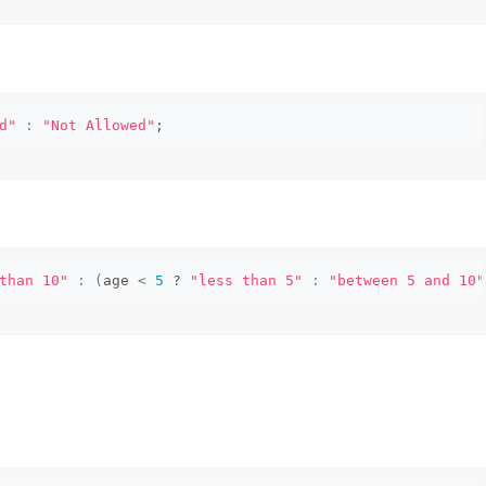
d"
:
"Not Allowed"
;
than 10"
:
(
age 
<
5
 ? 
"less than 5"
:
"between 5 and 10"