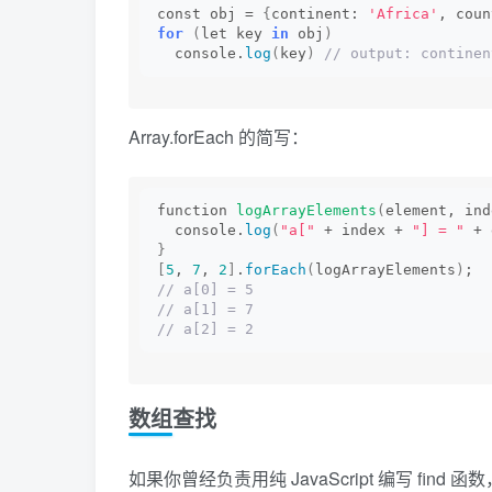
const obj = 
{
continent: 
'Africa'
, coun
for
(
let key 
in
 obj
)
  console.
log
(
key
)
 // output: continen
Array.forEach 的简写：
function 
logArrayElements
(
element, ind
  console.
log
(
"a["
 + index + 
"] = "
 + 
}
[
5
, 
7
, 
2
]
.
forEach
(
logArrayElements
)
;
// a[0] = 5
// a[1] = 7
// a[2] = 2
数组查找
如果你曾经负责用纯 JavaScript 编写 find 函