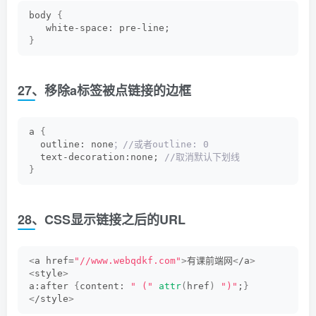
body 
{
   white-space: pre-line;
}
27、移除a标签被点链接的边框
a 
{
  outline: none
；//或者outline: 0
  text-decoration:none;
 //取消默认下划线
}
28、CSS显示链接之后的URL
<
a href=
"//www.webqdkf.com"
>
有课前端网
<
/a
>
<
style
>
a:after 
{
content: 
" ("
attr
(
href
)
")"
;
}
<
/style
>