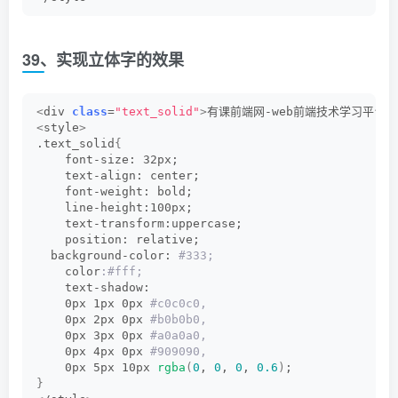
39、实现立体字的效果
<
div 
class
=
"text_solid"
>
有课前端网-web前端技术学习平台
<
<
style
>
.text_solid
{
    font-size: 32px;
    text-align: center;
    font-weight: bold;
    line-height:100px;
    text-transform:uppercase;
    position: relative;
  background-color:
 #333;
    color
:#fff;
    text-shadow:
    0px 1px 0px
 #c0c0c0,
    0px 2px 0px
 #b0b0b0,
    0px 3px 0px
 #a0a0a0,
    0px 4px 0px
 #909090,
    0px 5px 10px 
rgba
(
0
, 
0
, 
0
, 
0.6
)
;
}