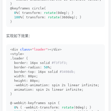
}
@keyframes circle
{
0
%
{
 transform: 
rotate
(
0deg
)
; 
}
100
%
{
 transform: 
rotate
(
360deg
)
; 
}
}
实现如下效果：
<
div 
class
=
"loader"
><
/div
>
<
style
>
.loader 
{
  border: 16px solid
 #f3f3f3;
  border-radius: 
50
%;
  border-top: 16px solid
 #3498db;
  width: 80px;
  height: 80px;
  -webkit-animation: spin 2s linear infinite;
  animation: spin 2s linear infinite;
}
@-webkit-keyframes spin 
{
0
% 
{
 -webkit-transform: 
rotate
(
0deg
)
; 
}