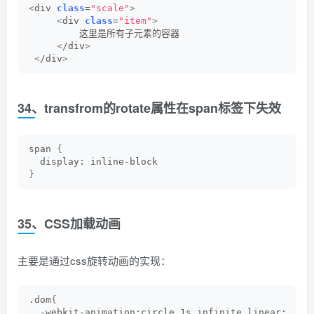
<
div 
class
=
"scale"
>
<
div 
class
=
"item"
>
         这里是所有子元素的容器
<
/div
>
<
/div
>
34、transfrom的rotate属性在span标签下失效
span 
{
  display: inline-block
}
35、CSS加载动画
主要是通过css旋转动画的实现：
.dom
{
  -webkit-animation:circle 1s infinite linear;