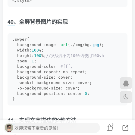
<
/style
>
40、全屏背景图片的实现
.swper
{
  background-image: 
url
(
./img/bg.
jpg
)
;
  width:
100
%;
  height:
100
%
;//父级高不为100%请使用100vh
  zoom: 
1
;
  background-color:
 #fff;
  background-repeat: no-repeat;
  background-size: cover;
  -webkit-background-size: cover;
  -o-background-size: cover;
  background-position: center 
0
;
}
41、实现文字描边的2种方法
6
欢迎您留下宝贵的见解！