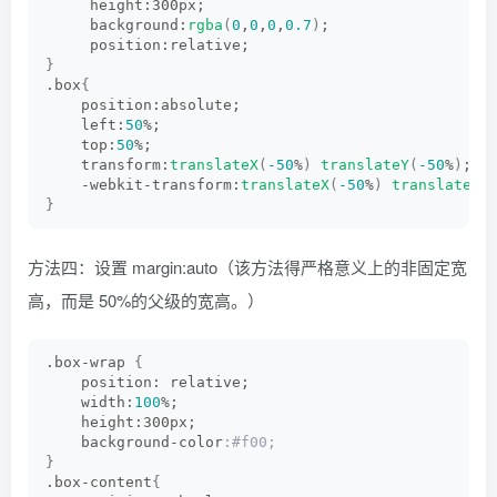
     height:300px;
     background:
rgba
(
0
,
0
,
0
,
0.7
)
;
     position:relative;
}
.box
{
    position:absolute;
    left:
50
%;
    top:
50
%;
    transform:
translateX
(
-50
%
)
translateY
(
-50
%
)
;
    -webkit-transform:
translateX
(
-50
%
)
translateY
(
}
方法四：设置 margin:auto（该方法得严格意义上的非固定宽
高，而是 50%的父级的宽高。）
.box-wrap 
{
    position: relative;
    width:
100
%;
    height:300px;
    background-color
:#f00;
}
.box-content
{