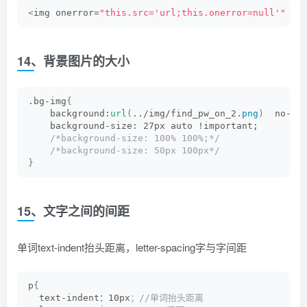
<
img onerror=
"this.src='url;this.onerror=null'"
 /
>
14、背景图片的大小
.bg-img
{
    background:
url
(
../img/find_pw_on_2.
png
)
  no-re
    background-size: 27px auto !important;
/*background-size: 100% 100%;*/
/*background-size: 50px 100px*/
}
15、文字之间的间距
单词text-indent抬头距离，letter-spacing字与字间距
p
{
  text-indent：10px
；//单词抬头距离