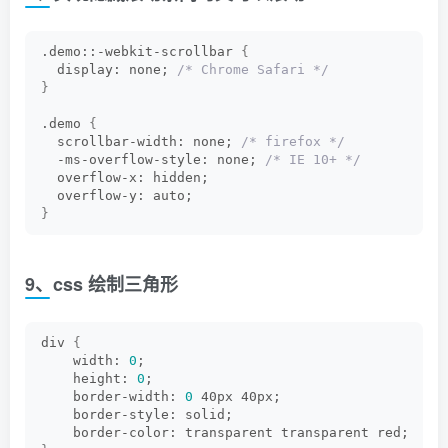
}
.demo::-webkit-scrollbar 
{
  display: none; 
/* Chrome Safari */
}
.demo 
{
  scrollbar-width: none; 
/* firefox */
  -ms-overflow-style: none; 
/* IE 10+ */
  overflow-x: hidden;
  overflow-y: auto;
}
9、css 绘制三角形
div 
{
    width: 
0
;
    height: 
0
;
    border-width: 
0
 40px 40px;
    border-style: solid;
    border-color: transparent transparent red;