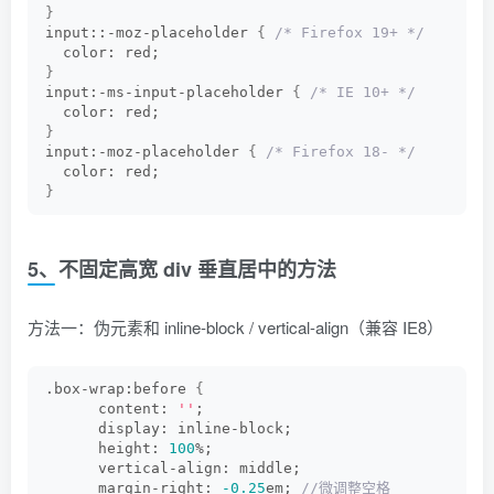
}
input::-moz-placeholder 
{
/* Firefox 19+ */
  color: red;
}
input:-ms-input-placeholder 
{
/* IE 10+ */
  color: red;
}
input:-moz-placeholder 
{
/* Firefox 18- */
  color: red;
}
5、不固定高宽 div 垂直居中的方法
方法一：伪元素和 inline-block / vertical-align（兼容 IE8）
.box-wrap:before 
{
      content: 
''
;
      display: inline-block;
      height: 
100
%;
      vertical-align: middle;
      margin-right: 
-0.25
em;
 //微调整空格