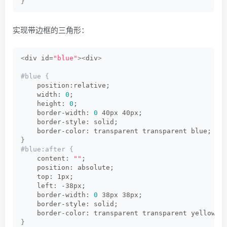
}
实现带边框的三角形：
<
div id=
"blue"
><
div
>
#blue {
    position:relative;
    width: 
0
;
    height: 
0
;
    border-width: 
0
 40px 40px;
    border-style: solid;
    border-color: transparent transparent blue;
}
#blue:after {
    content: 
""
;
    position: absolute;
    top: 1px;
    left: -38px;
    border-width: 
0
 38px 38px;
    border-style: solid;
    border-color: transparent transparent yellow;
}