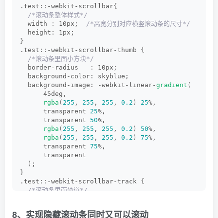
.test::-webkit-scrollbar
{
/*滚动条整体样式*/
  width 
:
 10px;  
/*高宽分别对应横竖滚动条的尺寸*/
  height: 1px;
}
.test::-webkit-scrollbar-thumb 
{
/*滚动条里面小方块*/
  border-radius   
:
 10px;
  background-color: skyblue;
  background-image: -webkit-linear-
gradient
(
      45deg,
rgba
(
255
, 
255
, 
255
, 
0.2
)
25
%,
      transparent 
25
%,
      transparent 
50
%,
rgba
(
255
, 
255
, 
255
, 
0.2
)
50
%,
rgba
(
255
, 
255
, 
255
, 
0.2
)
75
%,
      transparent 
75
%,
      transparent
)
;
}
.test::-webkit-scrollbar-track 
{
/*滚动条里面轨道*/
  box-shadow   
:
 inset 
0
0
 5px 
rgba
(
0
, 
0
, 
0
, 
0.2
)
;
  background   
:
 #ededed;
8、实现隐藏滚动条同时又可以滚动
  border-radius: 10px;