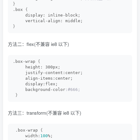
}
.box 
{
     display: inline-block;
     vertical-align: middle;
}
方法二：flex(不兼容 ie8 以下)
.box-wrap 
{
     height: 300px;
     justify-content:center;
     align-items:center;
     display:flex;
     background-color
:#666;
}
方法三：transform(不兼容 ie8 以下)
 .box-wrap 
{
     width:
100
%;