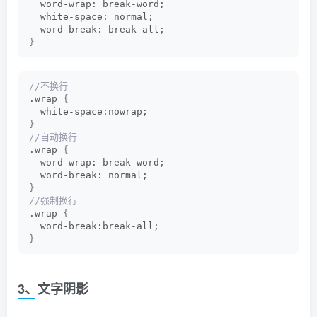
  word-wrap: break-word;
  white-space: normal;
  word-break: break-all;
}
//不换行
.wrap 
{
  white-space:nowrap;
}
//自动换行
.wrap 
{
  word-wrap: break-word;
  word-break: normal;
}
//强制换行
.wrap 
{
  word-break:break-all;
}
3、文字阴影