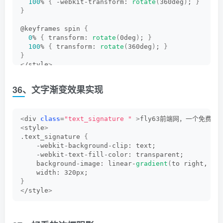
100
% 
{
 -webkit-transform: 
rotate
(
360deg
)
; 
}
}
@keyframes spin 
{
0
% 
{
 transform: 
rotate
(
0deg
)
; 
}
100
% 
{
 transform: 
rotate
(
360deg
)
; 
}
}
<
/style
>
36、文字渐变效果实现
<
div 
class
=
"text_signature "
>
fly63前端网，一个免费学
<
style
>
.text_signature 
{
    -webkit-background-clip: text;
    -webkit-text-fill-color: transparent;
    background-image: linear-
gradient
(
to right,
 #e
    width: 320px;
}
<
/style
>