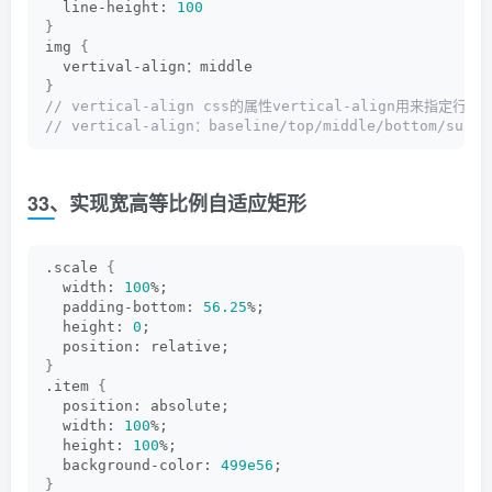
  line-height: 
100
}
img 
{
  vertival-align：middle
}
// vertical-align css的属性vertical-align
// vertical-align：baseline/top/middle/bottom/sub/t
33、实现宽高等比例自适应矩形
.scale 
{
  width: 
100
%;
  padding-bottom: 
56.25
%;
  height: 
0
;
  position: relative; 
}
.item 
{
  position: absolute; 
  width: 
100
%;
  height: 
100
%;
  background-color: 
499e56
;
}