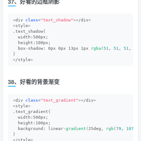
37、好看的边框阴影
<
div 
class
=
"text_shadow"
><
/div
>
<
style
>
.text_shadow
{
  width:500px;
  height:100px;
  box-shadow: 0px 0px 13px 1px 
rgba
(
51
, 
51
, 
51
, 
0.
}
<
/style
>
38、好看的背景渐变
<
div 
class
=
"text_gradient"
><
/div
>
<
style
>
.text_gradient
{
  width:500px;
  height:100px;
  background: linear-
gradient
(
25deg, 
rgb
(
79
, 
107
, 
}
<
/style
>