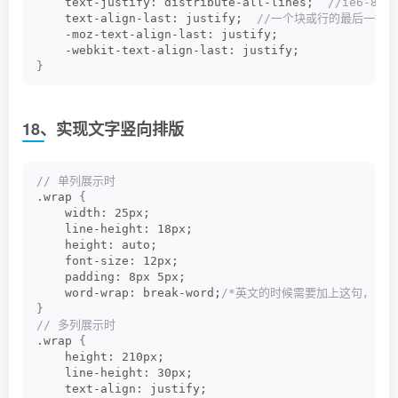
    text-justify: distribute-all-lines; 
 //ie6-8
    text-align-last: justify; 
 //一个块或行的最后一行
    -moz-text-align-last: justify;
    -webkit-text-align-last: justify;
}
18、实现文字竖向排版
// 单列展示时
.wrap 
{
    width: 25px;
    line-height: 18px;
    height: auto;
    font-size: 12px;
    padding: 8px 5px;
    word-wrap: break-word;
/*英文的时候需要加上这句，自动
}
// 多列展示时
.wrap 
{
    height: 210px;
    line-height: 30px;
    text-align: justify;