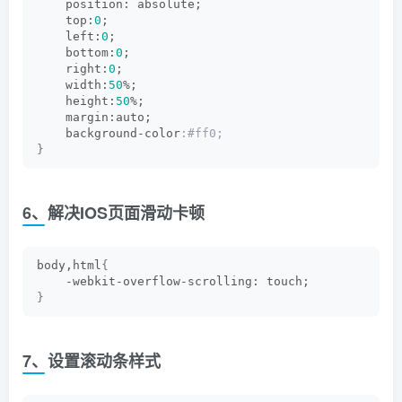
    position: absolute;
    top:
0
;
    left:
0
;
    bottom:
0
;
    right:
0
;
    width:
50
%;
    height:
50
%;
    margin:auto;
    background-color
:#ff0;
}
6、解决IOS页面滑动卡顿
body,html
{
    -webkit-overflow-scrolling: touch;
}
7、设置滚动条样式