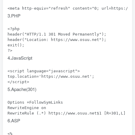
<meta http-equiv="refresh" content="0; url=https://w
3.PHP
<?php

header("HTTP/1.1 301 Moved Permanently");

header("Location: https://www.osuu.net");

exit();

4.JavaScript
<script language="javascript">

top.location='https://www.osuu.net';

5.Apache(301)
Options +FollowSymLinks

RewriteEngine on

6.ASP
<%
