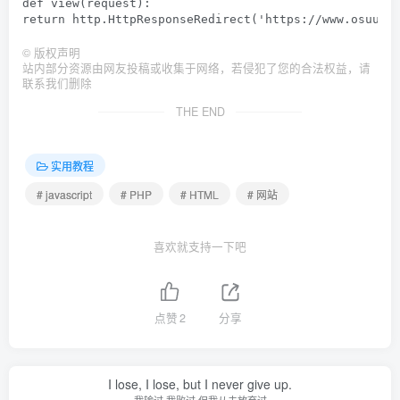
def view(request):

©
版权声明
站内部分资源由网友投稿或收集于网络，若侵犯了您的合法权益，请
联系我们删除
THE END
实用教程
# javascript
# PHP
# HTML
# 网站
喜欢就支持一下吧
点赞
2
分享
I lose, I lose, but I never give up.
我输过,我败过,但我从未放弃过