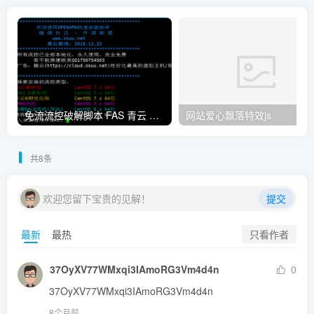
免流流控破解脚本 FAS 青云 快云 VPNS 博雅dalo最新集合
网站爱心飘落特效js
共8条
欢迎您留下宝贵的见解！
提交
只看作者
最新
最热
37OyXV77WMxqi3IAmoRG3Vm4d4n
0
37OyXV77WMxqi3IAmoRG3Vm4d4n
8个月前