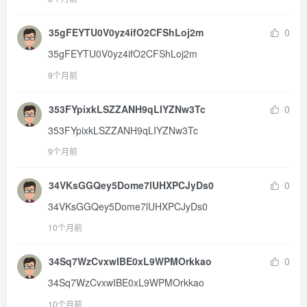
35gFEYTU0V0yz4ifO2CFShLoj2m
0
35gFEYTU0V0yz4ifO2CFShLoj2m
9个月前
353FYpixkLSZZANH9qLIYZNw3Tc
0
353FYpixkLSZZANH9qLIYZNw3Tc
9个月前
34VKsGGQey5Dome7lUHXPCJyDs0
0
34VKsGGQey5Dome7lUHXPCJyDs0
10个月前
34Sq7WzCvxwIBE0xL9WPMOrkkao
0
34Sq7WzCvxwIBE0xL9WPMOrkkao
10个月前