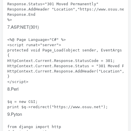
Response.Status="301 Moved Permanently"

Response.AddHeader "Location","https://www.osuu.net"

Response.End

7.ASP.NET(301)
<%@ Page Language="C#" %>

<script runat="server">

protected void Page_Load(object sender, EventArgs e)

{

HttpContext.Current.Response.StatusCode = 301;

HttpContext.Current.Response.Status = "301 Moved Perm
HttpContext.Current.Response.AddHeader("Location", ht
}

8.Perl
$q = new CGI;

9.Pyton
from django import http
