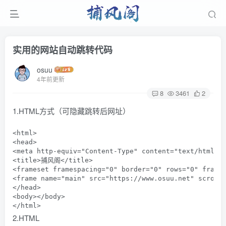
实用的网站自动跳转代码
osuu
4年前更新
8
3461
2
1.HTML方式（可隐藏跳转后网址）
<html>

<head>

<meta http-equiv="Content-Type" content="text/html; c
<title>捕风阁</title>

<frameset framespacing="0" border="0" rows="0" frameb
<frame name="main" src="https://www.osuu.net" scrolli
</head>

<body></body>

2.HTML