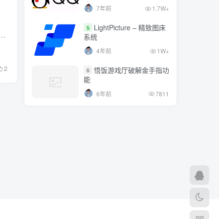
7年前
1.7W+
LightPicture – 精致图床
5
no TAP-Windows adapters on this system. You should be able to create a TAP-Windows adapter by going to Start -> All Programs -...
系统
4年前
1W+
2
悟饭游戏厅破解金手指功
6
能
6年前
7811