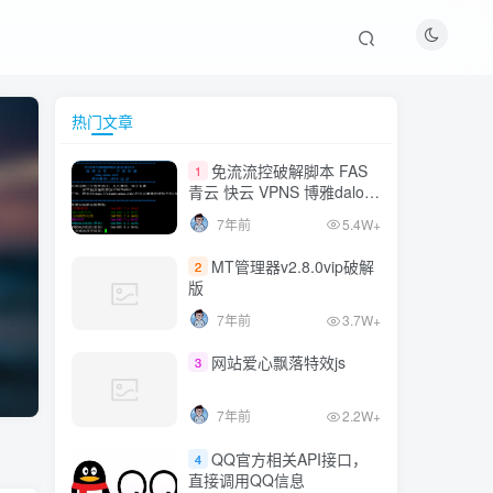
热门文章
免流流控破解脚本 FAS
1
青云 快云 VPNS 博雅dalo最
新集合
7年前
5.4W+
MT管理器v2.8.0vip破解
2
版
7年前
3.7W+
网站爱心飘落特效js
3
7年前
2.2W+
QQ官方相关API接口，
4
直接调用QQ信息