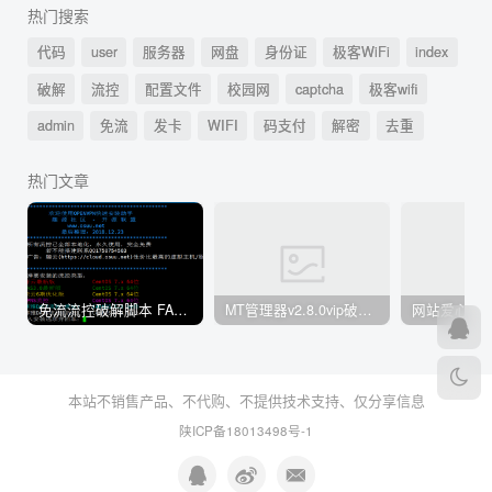
热门搜索
代码
user
服务器
网盘
身份证
极客WiFi
index
破解
流控
配置文件
校园网
captcha
极客wifi
admin
免流
发卡
WIFI
码支付
解密
去重
热门文章
免流流控破解脚本 FAS 青云 快云 VPNS 博雅dalo最新集合
MT管理器v2.8.0vip破解版
网站爱心飘落
本站不销售产品、不代购、不提供技术支持、仅分享信息
陕ICP备18013498号-1