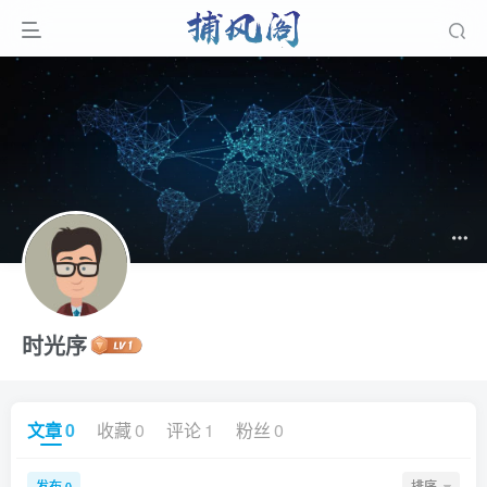
时光序
文章
0
收藏
0
评论
1
粉丝
0
发布
排序
0